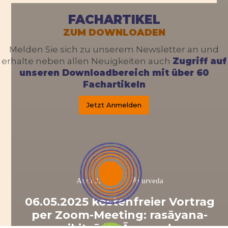
FACHARTIKEL
ZUM DOWNLOADEN
Melden Sie sich zu unserem Newsletter an und
erhalte neben allen Neuigkeiten auch
Zugriff auf
unseren Downloadbereich mit über 60
Fachartikeln
Jetzt Anmelden
/
April 3, 2024
Āyurveda
06.05.2025 kostenfreier Vortrag
per Zoom-Meeting: rasāyana-