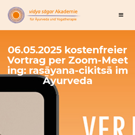
06.05.2025 kostenfreier
Vortrag per Zoom-Meet
ing: rasāyana-cikitsā im
Āyurveda