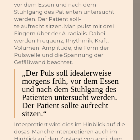
vor dem Essen und nach dem
Stuhlgang des Patienten untersucht
werden. Der Patient soll-
te aufrecht sitzen. Man pulst mit drei
Fingern über der A. radialis. Dabei
/
November 5, 2024
Āyurveda
werden Frequenz, Rhythmik, Kraft,
Darm & Verdauung
Volumen, Amplitude, die Form der
Naturheilkundliche Diagnostik
Pulswelle und die Spannung der
Gefäßwand beachtet.
„Der Puls soll idealerweise
morgens früh, vor dem Essen
und nach dem Stuhlgang des
Patienten untersucht werden.
Der Patient sollte aufrecht
sitzen.“
Interpretiert wird dies im Hinblick auf die
doṣas. Manche interpretieren auch im
Hinblick auf den Zustand von agni, dem